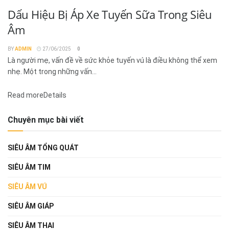
Dấu Hiệu Bị Áp Xe Tuyến Sữa Trong Siêu
Âm
BY
ADMIN
27/06/2025
0
Là người mẹ, vấn đề về sức khỏe tuyến vú là điều không thể xem
nhẹ. Một trong những vấn...
Read more
Details
Chuyên mục bài viết
SIÊU ÂM TỔNG QUÁT
SIÊU ÂM TIM
SIÊU ÂM VÚ
SIÊU ÂM GIÁP
SIÊU ÂM THAI