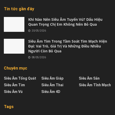
Tin tức gần đây
Khi Nào Nên Siêu Âm Tuyến Vú? Dấu Hiệu
Quan Trọng Chị Em Không Nên Bỏ Qua
20/05/2026
Siêu Âm Tim Trong Tầm Soát Tim Mạch Hiện
Đại: Vai Trò, Giá Trị Và Những Điều Nhiều
Người Còn Bỏ Qua
08/05/2026
Chuyên mục
Siêu Âm Tổng Quát
Siêu Âm Giáp
Siêu Âm Sản
Siêu Âm Tim
Siêu Âm Thai
Siêu Âm Tĩnh Mạch
Siêu Âm Vú
Siêu Âm 4D
Tags