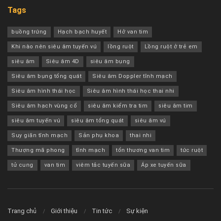
Tags
buồng trứng
Hạch bạch huyết
Hở van tim
Khi nào nên siêu âm tuyến vú
lồng ruột
Lồng ruột ở trẻ em
siêu âm
Siêu âm 4D
siêu âm bụng
Siêu âm bụng tổng quát
Siêu âm Doppler tĩnh mạch
Siêu âm hình thái học
Siêu âm hình thái học thai nhi
Siêu âm hạch vùng cổ
siêu âm kiểm tra tim
siêu âm tim
siêu âm tuyến vú
siêu âm tổng quát
siêu âm vú
Suy giãn tĩnh mạch
Sản phụ khoa
thai nhi
Thượng mã phong
tĩnh mạch
tổn thương van tim
tức ruột
tử cung
van tim
viêm tắc tuyến sữa
Áp xe tuyến sữa
Trang chủ
Giới thiệu
Tin tức
Sự kiện