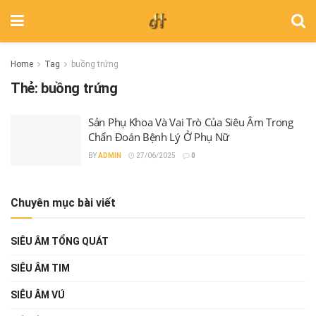
Home
Tag
buồng trứng
Thẻ:
buồng trứng
Sản Phụ Khoa Và Vai Trò Của Siêu Âm Trong
Chẩn Đoán Bệnh Lý Ở Phụ Nữ
BY
ADMIN
27/06/2025
0
Chuyên mục bài viết
SIÊU ÂM TỔNG QUÁT
SIÊU ÂM TIM
SIÊU ÂM VÚ