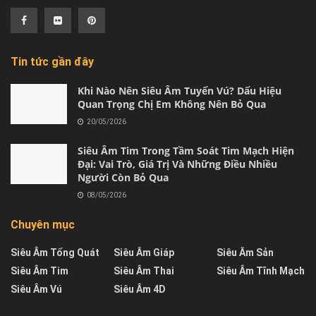
Tin tức gần đây
Khi Nào Nên Siêu Âm Tuyến Vú? Dấu Hiệu
Quan Trọng Chị Em Không Nên Bỏ Qua
20/05/2026
Siêu Âm Tim Trong Tầm Soát Tim Mạch Hiện
Đại: Vai Trò, Giá Trị Và Những Điều Nhiều
Người Còn Bỏ Qua
08/05/2026
Chuyên mục
Siêu Âm Tổng Quát
Siêu Âm Giáp
Siêu Âm Sản
Siêu Âm Tim
Siêu Âm Thai
Siêu Âm Tĩnh Mạch
Siêu Âm Vú
Siêu Âm 4D